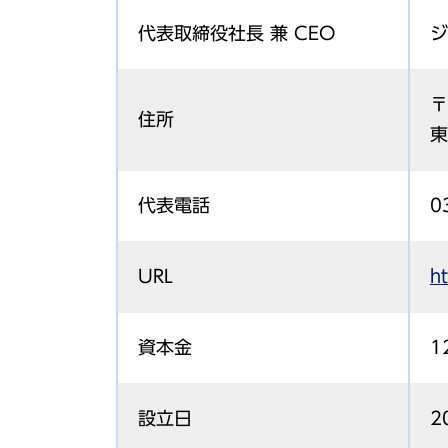
代表取締役社長 兼 CEO
ジ
〒
住所
東
代表電話
0
URL
h
資本金
1
設立日
2