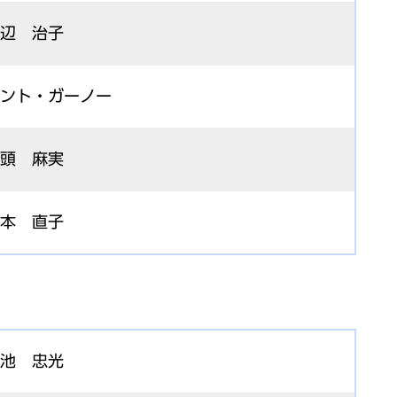
辺 治子
ント・ガーノー
頭 麻実
本 直子
池 忠光