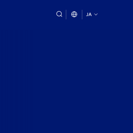
search
JA