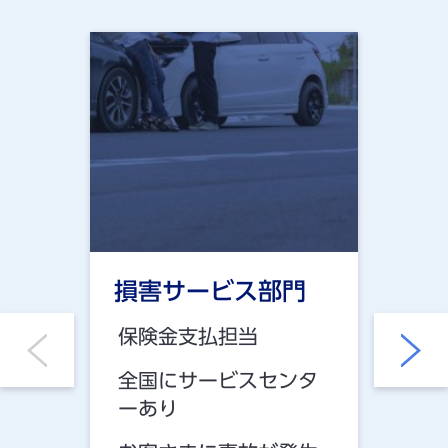
損害サービス部門
デ
ョ
保険金支払担当
代理
全国にサービスセンタ
ーあり
全国