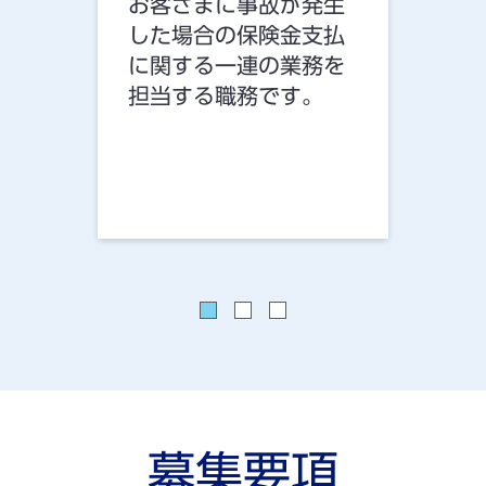
お客さまに事故が発生
お客
した場合の保険金支払
する
に関する一連の業務を
ンサ
担当する職務です。
（間
る職
募集要項